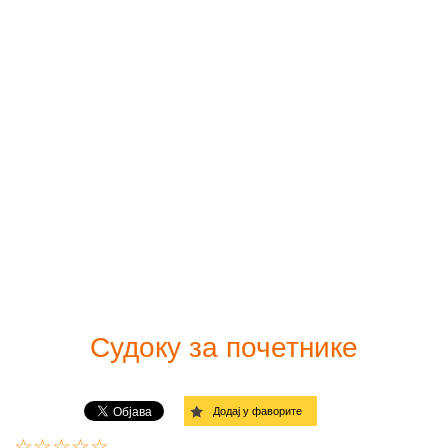
Принт судоку
Лако
Судоку солвер
Умерено
Линкови
Тешко
Врло тешко
Ђаволски
Дијагонала - лако
Дијагонала - средње
Судоку за почетнике
Дијагонала - тежак
Додај у фаворите