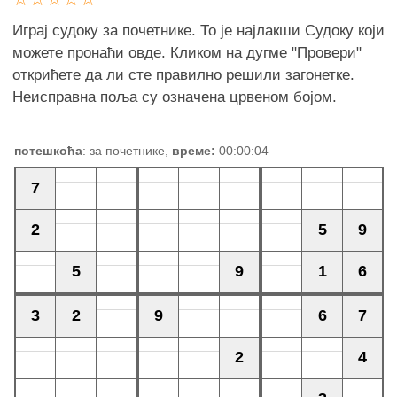
Играј судоку за почетнике. То је најлакши Судоку који
можете пронаћи овде. Кликом на дугме "Провери"
открићете да ли сте правилно решили загонетке.
Неисправна поља су означена црвеном бојом.