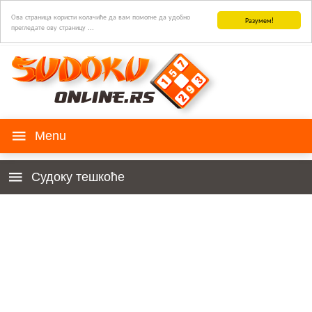
Ова страница користи колачиће да вам помогне да удобно
Разумем!
прегледате ову страницу ...
СУДОКУ игра
Судоку тешкоће
Историја
Деца 4к4
Правила
За почетнике
Судоку за ваш сајт
Веома Лако