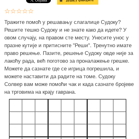
Додај у фаворите
Тражите помоћ у решавању слагалице Судоку?
Решите тешко Судоку и не знате како да идете? У
овом случају, на правом сте месту. Унесите унос у
празне кутије и притисните "Реши". Тренутно имате
право решење. Пазите, решење Судоку овде није за
лакоћу рада, већ поготово за проналажење грешке.
Можете да сазнате где се игрица погрешила, и
можете наставити да радите на томе. Судоку
Солвер вам може помоћи чак и када сазнате бројеве
на трговима на крају гаврана.