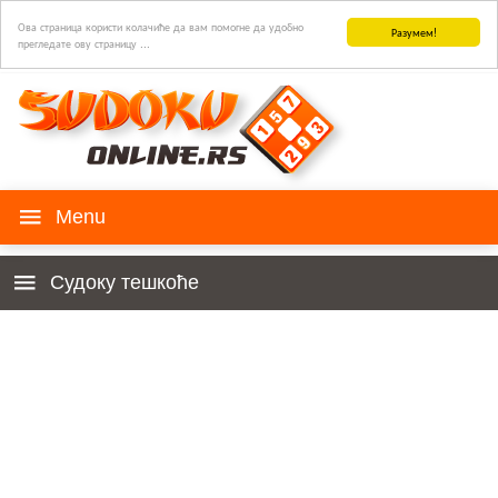
Ова страница користи колачиће да вам помогне да удобно
Разумем!
прегледате ову страницу ...
СУДОКУ игра
Судоку тешкоће
Историја
Деца 4к4
Правила
За почетнике
Судоку за ваш сајт
Веома Лако