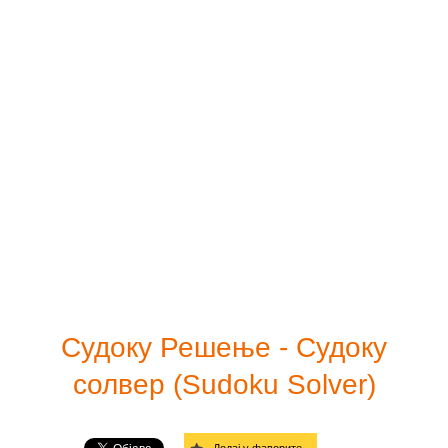
Принт судоку
Лако
Судоку солвер
Умерено
Линкови
Тешко
Врло тешко
Ђаволски
Дијагонала - лако
Дијагонала - средње
Судоку Решење - Судоку
Дијагонала - тежак
солвер (Sudoku Solver)