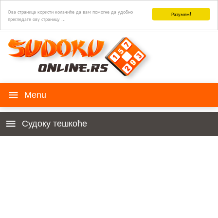
Ова страница користи колачиће да вам помогне да удобно
Разумем!
прегледате ову страницу ...
СУДОКУ игра
Судоку тешкоће
Историја
Деца 4к4
Правила
За почетнике
Судоку за ваш сајт
Веома Лако