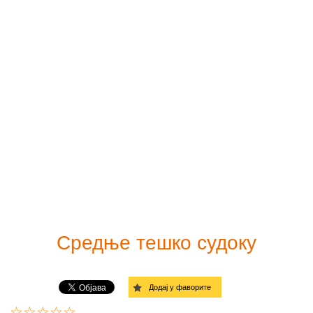
Принт судоку
Лако
Судоку солвер
Умерено
Линкови
Тешко
Врло тешко
Ђаволски
Дијагонала - лако
Дијагонала - средње
Средње тешко судоку
Дијагонала - тежак
Додај у фаворите