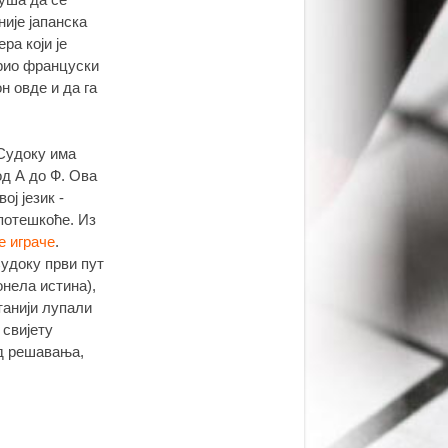
није јапанска
ра који је
варио француски
он овде и да га
 Судоку има
од А до Ф. Ова
ој језик -
 потешкоће. Из
е играче
.
Судоку први пут
онела истина),
танији лупали
 свијету
ед решавања,