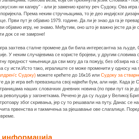
окусхин ни кагиру" - али је заменио кратку реч Судоку. Ова игра 
поријекла. Према неким стручњацима, то је део индијског дизајне
е. Први пут је објавио 1979. године. Да ли је знао да га је пре
рви објавио игру, не знамо. Међутим, оно што је важно јесте да је 
и док се не замрзне!
гра захтева сталне промене да би била интересантна за људе,
ије. У неким случајевима се користе бројеви, у другим словима 
ну предност чињеници да сви могу да га пожују, без обзира на св
ва су исти.Исто тако, игралиште се може променити у односу на
илдрен'с Судоку)
можете крећете до 16к16 или
Судоку за стварн
 да је игра већ превазишла свој највећи бум, али није. Када је 
траницама наших словачких дневних новина (по први пут га је д
ла револуција у загонеткама. Речено је да су људи у Великој Бри
тротоару због скривања, јер су то решавали на путу. Данас се на
ичита првенства и такмичења за рјешавање ове слагалице. Пор
 време.
 информација