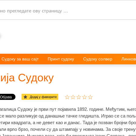
о прегледате ову страницу ...
Судоку за ваш сајт
Принт судоку
Судоку солвер
Линков
ија Судоку
Додај у фаворите
галица Судоку је први пут појавила 1892. године. Међутим, њег
е мало разликује од данашње тачке гледишта. Играо се са поље
тири квадрата, а не девет као и данас. Тада је позван бројни бр
али врло брзо, почели су да штампају у новинама. За своје трену
 Јапанцима. Њихова веза, која би прекинула језик Словака - по