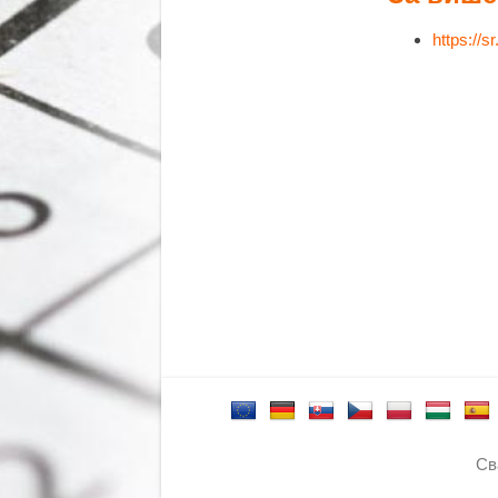
https://s
Св