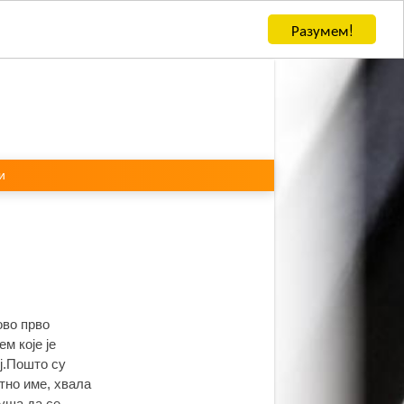
Разумем!
и
ово прво
м које је
ој.Пошто су
тно име, хвала
куша да се