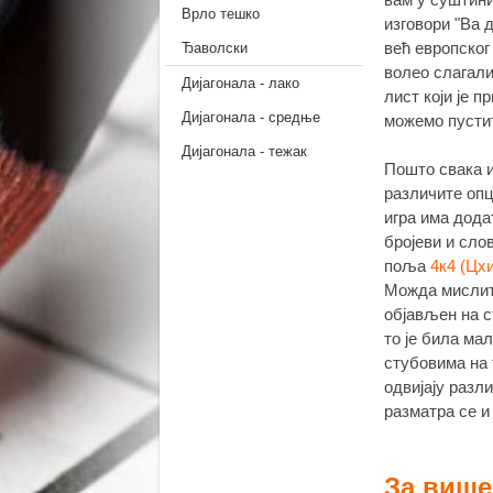
Врло тешко
изговори "Ва д
већ европског 
Ђаволски
волео слагалиц
Дијагонала - лако
лист који је п
Дијагонала - средње
можемо пустит
Дијагонала - тежак
Пошто свака и
различите опц
игра има додат
бројеви и сло
поља
4к4 (Цх
Можда мислите
објављен на с
то је била ма
стубовима на 
одвијају разл
разматра се и
За више