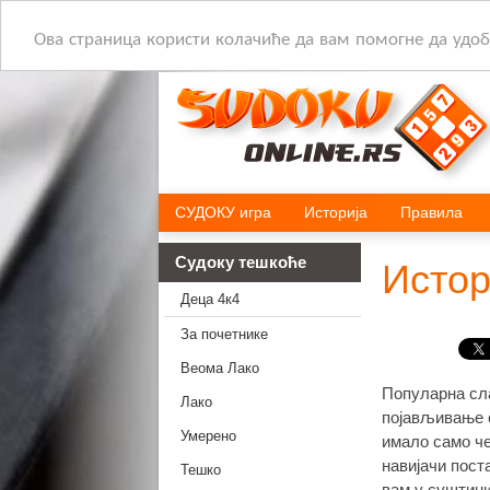
Ова страница користи колачиће да вам помогне да удобн
СУДОКУ игра
Историја
Правила
Судоку тешкоће
Истор
Деца 4к4
За почетнике
Веома Лако
Популарна сла
Лако
појављивање с
Умерено
имало само че
навијачи пост
Тешко
вам у суштини